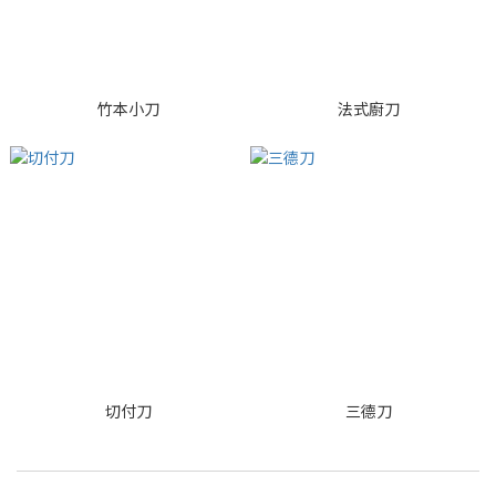
竹本小刀
法式廚刀
切付刀
三德刀